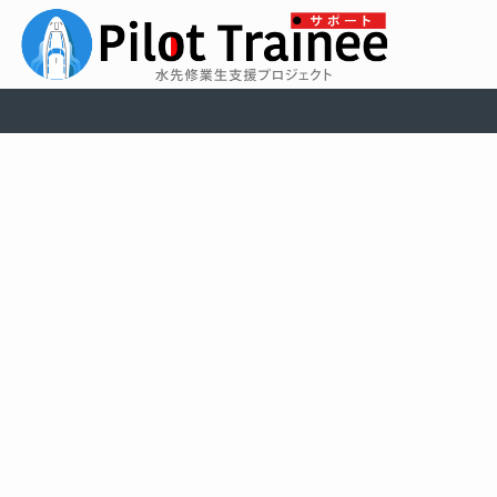
メ
イ
ン・
コ
ン
テ
ン
ツ
に
ス
キ
ッ
水先人養成支援対象者募集
プ
（一財）海技振興センターでは、水先人養成支援対
象者の募集を行います。
三級海技士（航海）以上の免状取得者（一部見込み
含む）で、応募要件を満たしている方は是非ご応募
ください。
応募申請の作業マニュアルは、こちらのURLの