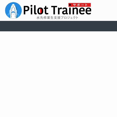
メ
募集案内
応募状況
イ
ン・
コ
ン
三級 (20期生) 応募状況
テ
ン
ツ
に
2026年08月09日09:12現在
ス
キ
第１希望
#
（募集人
ッ
募集水先区
（受付完
プ
数）
了）
大阪湾水先
1
（1名）
5
区
2
関門水先区
（1名）
3
応募人数合
全水先区
8
計